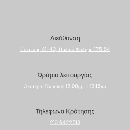
Διεύθυνση
Πεντέλης 41-43, Παλαιό Φάληρο 175 64
Ωράριο λειτουργίας
Δευτερα-Κυριακή: 12:00μμ – 12:15πμ
Τηλέφωνο Κράτησης
210 9422513